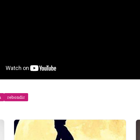
n
rebondir